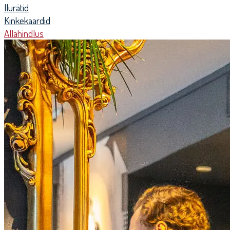
Ilurätid
Kinkekaardid
Allahindlus