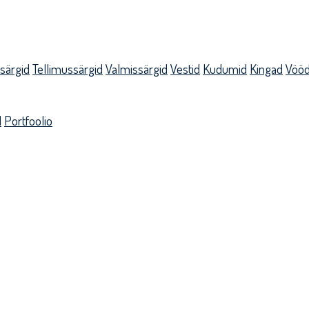
ksärgid
Tellimussärgid
Valmissärgid
Vestid
Kudumid
Kingad
Vöö
d
Portfoolio