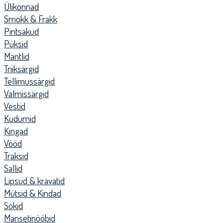
Ülikonnad
Smokk & Frakk
Pintsakud
Püksid
Mantlid
Triiksärgid
Tellimussärgid
Valmissärgid
Vestid
Kudumid
Kingad
Vööd
Traksid
Sallid
Lipsud & kravatid
Mütsid & Kindad
Sokid
Mansetinööbid