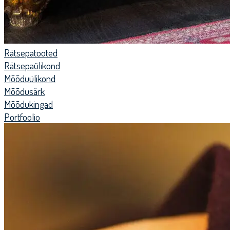
Rätsepatooted
Rätsepaülikond
Mõõduülikond
Mõõdusärk
Mõõdukingad
Portfoolio